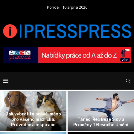
Pondělí, 10 srpna 2026
Jak vybrat to pravé jméno
pro vašeho mazlíčka:
Tanec: Řeč Beze Slov a
Průvodce a inspirace
Proměny Tělesného Umění