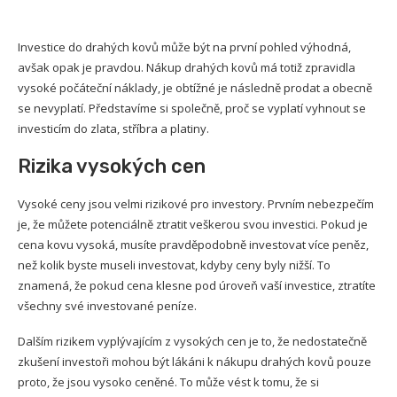
Investice do drahých kovů může být na první pohled výhodná,
avšak opak je pravdou. Nákup drahých kovů má totiž zpravidla
vysoké počáteční náklady, je obtížné je následně prodat a obecně
se nevyplatí. Představíme si společně, proč se vyplatí vyhnout se
investicím do zlata, stříbra a platiny.
Rizika vysokých cen
Vysoké ceny jsou velmi rizikové pro investory. Prvním nebezpečím
je, že můžete potenciálně ztratit veškerou svou investici. Pokud je
cena kovu vysoká, musíte pravděpodobně investovat více peněz,
než kolik byste museli investovat, kdyby ceny byly nižší. To
znamená, že pokud cena klesne pod úroveň vaší investice, ztratíte
všechny své investované peníze.
Dalším rizikem vyplývajícím z vysokých cen je to, že nedostatečně
zkušení investoři mohou být lákáni k nákupu drahých kovů pouze
proto, že jsou vysoko ceněné. To může vést k tomu, že si