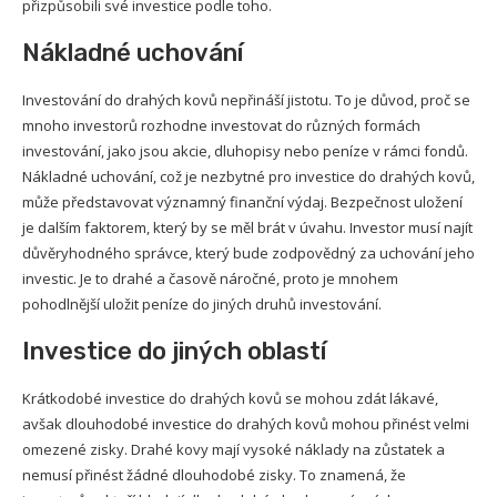
přizpůsobili své investice podle toho.
Nákladné uchování
Investování do drahých kovů nepřináší jistotu. To je důvod, proč se
mnoho investorů rozhodne investovat do různých formách
investování, jako jsou akcie, dluhopisy nebo peníze v rámci fondů.
Nákladné uchování, což je nezbytné pro investice do drahých kovů,
může představovat významný finanční výdaj. Bezpečnost uložení
je dalším faktorem, který by se měl brát v úvahu. Investor musí najít
důvěryhodného správce, který bude zodpovědný za uchování jeho
investic. Je to drahé a časově náročné, proto je mnohem
pohodlnější uložit peníze do jiných druhů investování.
Investice do jiných oblastí
Krátkodobé investice do drahých kovů se mohou zdát lákavé,
avšak dlouhodobé investice do drahých kovů mohou přinést velmi
omezené zisky. Drahé kovy mají vysoké náklady na zůstatek a
nemusí přinést žádné dlouhodobé zisky. To znamená, že