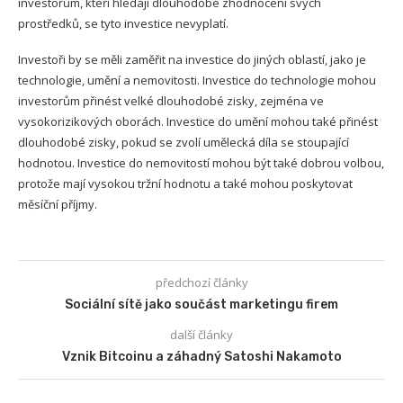
investorům, kteří hledají dlouhodobé zhodnocení svých
prostředků, se tyto investice nevyplatí.
Investoři by se měli zaměřit na investice do jiných oblastí, jako je
technologie, umění a nemovitosti. Investice do technologie mohou
investorům přinést velké dlouhodobé zisky, zejména ve
vysokorizikových oborách. Investice do umění mohou také přinést
dlouhodobé zisky, pokud se zvolí umělecká díla se stoupající
hodnotou. Investice do nemovitostí mohou být také dobrou volbou,
protože mají vysokou tržní hodnotu a také mohou poskytovat
měsíční příjmy.
předchozí články
Sociální sítě jako součást marketingu firem
další články
Vznik Bitcoinu a záhadný Satoshi Nakamoto