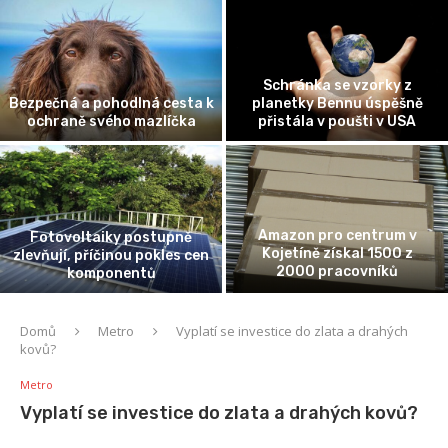
Schránka se vzorky z
Bezpečná a pohodlná cesta k
planetky Bennu úspěšně
ochraně svého mazlíčka
přistála v poušti v USA
Amazon pro centrum v
Fotovoltaiky postupně
Kojetíně získal 1500 z
zlevňují, příčinou pokles cen
2000 pracovníků
komponentů
Domů
Metro
Vyplatí se investice do zlata a drahých
kovů?
Metro
Vyplatí se investice do zlata a drahých kovů?