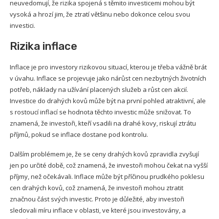
neuvedomují, že rizika spojená s těmito investicemi mohou být
vysoká a hrozí jim, že ztratí většinu nebo dokonce celou svou
investici.
Rizika inflace
Inflace je pro investory rizikovou situací, kterou je třeba vážně brát
v úvahu. Inflace se projevuje jako nárůst cen nezbytných životních
potřeb, náklady na užívání placených služeb a růst cen akcií.
Investice do drahých kovů může být na první pohled atraktivní, ale
s rostoucí inflací se hodnota těchto investic může snižovat. To
znamená, že investoři, kteří vsadili na drahé kovy, riskují ztrátu
příjmů, pokud se inflace dostane pod kontrolu.
Dalším problémem je, že se ceny drahých kovů zpravidla zvyšují
jen po určité době, což znamená, že investoři mohou čekat na vyšší
příjmy, než očekávali. Inflace může být příčinou prudkého poklesu
cen drahých kovů, což znamená, že investoři mohou ztratit
značnou část svých investic. Proto je důležité, aby investoři
sledovali míru inflace v oblasti, ve které jsou investovány, a