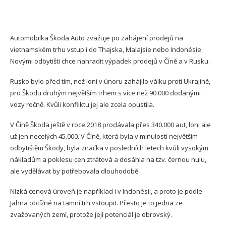
Automobilka Škoda Auto zvažuje po zahájení prodejů na
vietnamském trhu vstup i do Thajska, Malajsie nebo Indonésie.
Novými odbytišti chce nahradit výpadek prodejů v Číně a v Rusku.
Rusko bylo před tím, než loni v únoru zahájilo válku proti Ukrajině,
pro Škodu druhým největším trhem s více než 90.000 dodanými
vozy ročně. Kvůli konfliktu jej ale zcela opustila.
V Číně Škoda ještě v roce 2018 prodávala přes 340.000 aut, loni ale
už jen necelých 45.000. V Číně, která byla v minulosti největším
odbytištěm Škody, byla značka v posledních letech kvůli vysokým
nákladům a poklesu cen ztrátová a dosáhla na tzv. černou nulu,
ale vydělávat by potřebovala dlouhodobě.
Nízká cenová úroveň je například i v Indonésii, a proto je podle
Jahna obtížné na tamní trh vstoupit. Přesto je to jedna ze
zvažovaných zemí, protože její potenciál je obrovský.