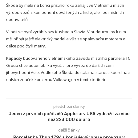
Škoda by měla na konci příštího roku zahájit ve Vietnamu místní
výrobu vozů z komponent dovážených z Indie, ale i od místních
dodavatelů.
V Indii se nyní vyrábí vozy Kushaq a Slavia. V budoucnu by k nim
měl přibýt ještě elektrický model a vůz se spalovacím motorem o
délce pod čtyři metry.
Kapacity budovaného vietnamského závodu místního partnera TC
Group chce automobilka využít i pro vývoz do dalších zemí
jihovýchodní Asie. Vedle toho Škoda dostala na starosti koordinaci
dalších značek koncernu Volkswagen v tomto teritoriu.
předchozí články
Jeden z prvních počítačů Apple se v USA vydražil za více
než 223.000 dolarů
další články
Porcelánka Thun 1794 ukončuje výrobu v provozu v