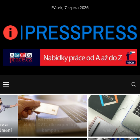
Pátek, 7 srpna 2026
Alza vyřídí reklamaci zboží od
Mall a CZC, dle expertky je
Testování parametru
kampaň...
webových stránek