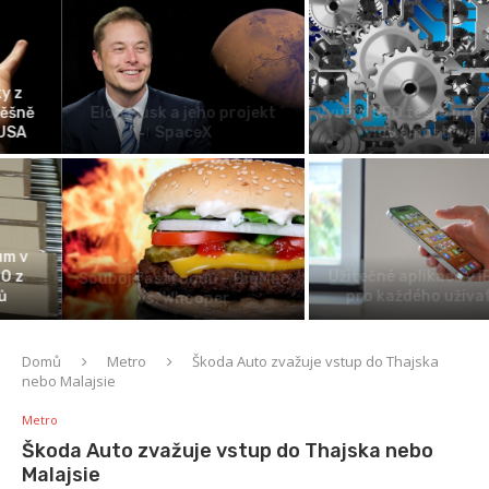
Elon Musk a jeho projekt
Využití SEO testu pro zlepšení
SpaceX
viditelnosti webu
Užitečné aplikace v iPhonu
Souboj fastfoodů – BigMac
pro každého uživatele
vs. Whooper
Domů
Metro
Škoda Auto zvažuje vstup do Thajska
nebo Malajsie
Metro
Škoda Auto zvažuje vstup do Thajska nebo
Malajsie