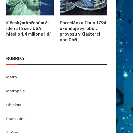
K českým kořenům či
Porcelánka Thun 1794
identitě se v USA
ukončuje výrobu v
hlásilo 1,4 milionu lidí
provozu v Klášterci
nad Ohří
RUBRIKY
Metro
Metropole
Objektiv
Podnikání
Služby