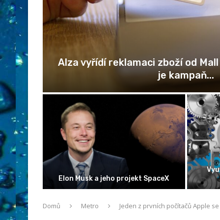
Testování parametru webových stránek
stfoodů – BigMac vs.
Užitečné aplikace v iPhonu pro
Whooper
každého uživatele
Domů
Metro
Jeden z prvních počítačů Apple se 