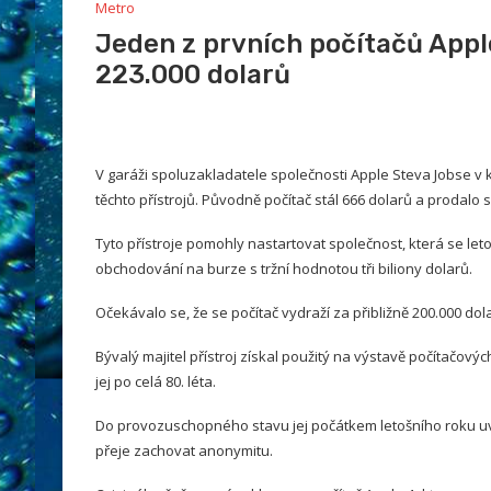
Metro
Jeden z prvních počítačů Apple
223.000 dolarů
V garáži spoluzakladatele společnosti Apple Steva Jobse v k
těchto přístrojů. Původně počítač stál 666 dolarů a prodalo 
Tyto přístroje pomohly nastartovat společnost, která se le
obchodování na burze s tržní hodnotou tři biliony dolarů.
Očekávalo se, že se počítač vydraží za přibližně 200.000 dol
Bývalý majitel přístroj získal použitý na výstavě počítačo
jej po celá 80. léta.
Do provozuschopného stavu jej počátkem letošního roku uve
přeje zachovat anonymitu.