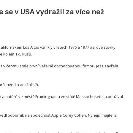
 se v USA vydražil za více než
alifornském Los Altos vznikly v letech 1976 a 1977 asi dvě stovky
se kolem 175 kusů.
tos v červnu stala první veřejně obchodovanou firmou, jež uzavřela
arů, uvedla aukční síň.
vých amatérů ve městě Framinghamu ve státě Massachusetts a používal
dl odborník na společnost Apple Corey Cohen. Nynější majitel si