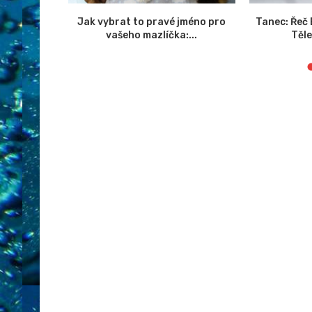
 zlepšení
Jak vybrat to pravé jméno pro
Tanec: Řeč
ebu
vašeho mazlíčka:...
Těl