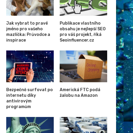
Schránka se vzorky z planetky
Fotovoltaiky postupně zlevň
Bennu úspěšně přistála...
příčinou pokles cen kompon
Jak vybrat to pravé
Publikace vlastního
jméno pro vašeho
obsahu je nejlepší SEO
mazlíčka: Průvodce a
pro váš projekt, říká
inspirace
Seoinfluencer.cz
Bezpečně surfovat po
Americká FTC podá
internetu díky
žalobu na Amazon
antivirovým
programům