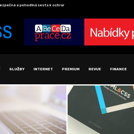
ezpečná a pohodlná cesta k ochraně svého mazlíčka
Schrá
Í
SLUŽBY
INTERNET
PREMIUM
REVUE
FINANCE