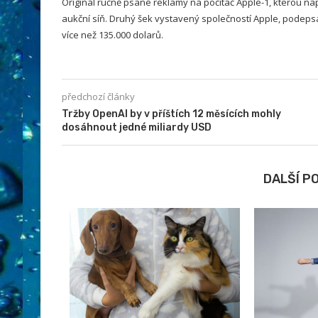
Originál ručně psané reklamy na počítač Apple-1, kterou nap
aukční síň. Druhý šek vystavený společností Apple, podep
více než 135.000 dolarů.
předchozí články
Tržby OpenAI by v příštích 12 měsících mohly
dosáhnout jedné miliardy USD
DALŠÍ P