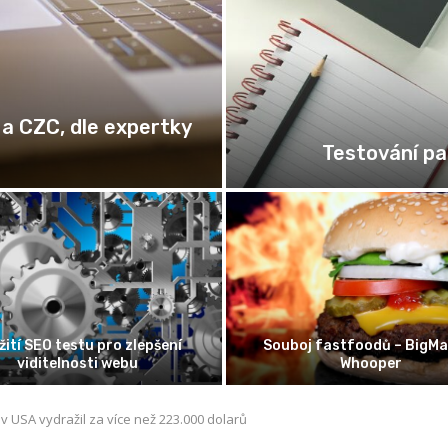
Jak vybrat to pravé jméno pro vašeh
Průvodce a inspirace
Schránka se
Bezpečná a pohodlná cesta k
Bennu úspěšně
ochraně svého mazlíčka
v USA vydražil za více než 223.000 dolarů