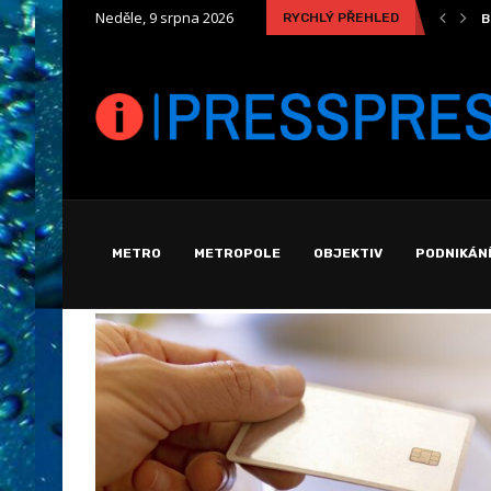
Neděle, 9 srpna 2026
RYCHLÝ PŘEHLED
Tanec: Řeč Beze Slov a Proměny Tělesného Umění
B
METRO
METROPOLE
OBJEKTIV
PODNIKÁN