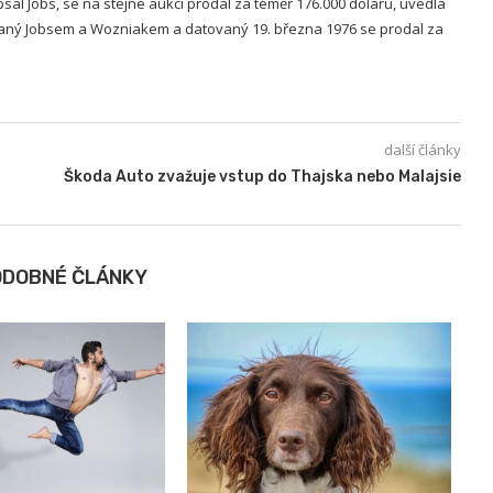
sal Jobs, se na stejné aukci prodal za téměř 176.000 dolarů, uvedla
saný Jobsem a Wozniakem a datovaný 19. března 1976 se prodal za
další články
Škoda Auto zvažuje vstup do Thajska nebo Malajsie
ODOBNÉ ČLÁNKY