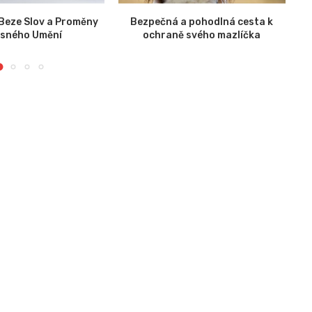
 Beze Slov a Proměny
Bezpečná a pohodlná cesta k
esného Umění
ochraně svého mazlíčka