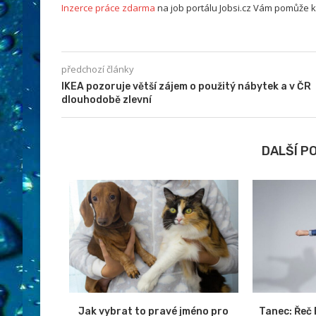
Inzerce práce zdarma
na job portálu Jobsi.cz Vám pomůže 
předchozí články
IKEA pozoruje větší zájem o použitý nábytek a v ČR
dlouhodobě zlevní
DALŠÍ P
 zlepšení
Jak vybrat to pravé jméno pro
Tanec: Řeč