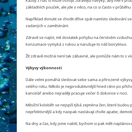
Každý z nás si může osvojit zdravější návyky, aby měl v prů
základních pouček, ale jde o něco, na co si často v průbě
Například donutit se chodit dříve spát namísto sledování se
zadaných v zaměstnání.
Zdravě se najíst, mít dostatek pohybu na čerstvém vzduchu,
konzumace vymyká z rukou a narušuje to náš biorytmus.
Žít zdravě možná není tak zábavné, ale pomůže nám to s ví
Výkyvy výkonnosti
Dále velmi pomáhá sledovat sebe sama a přirozené výkyvy 
celého roku. Někdo je nejproduktivnější hned ráno po příc
kancelář anebo nejraději pracuje večer či dokonce v noci.
Měsíční koloběh se nejspíš týká zejména žen, které budou 
nejefektivnější a kdy naopak nastávají chvíle apatie, demot
Na dny a čas, kdy jsme nabití, bychom si pak měli naplánovat