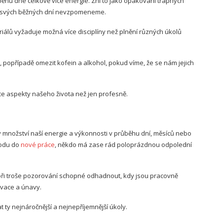
běhu dne celkově více energie. Zní to jako opakování trapných
hu svých běžných dní nevzpomeneme.
riálů vyžaduje možná více disciplíny než plnění různých úkolů
 popřípadě omezit kofein a alkohol, pokud víme, že se nám jejich
ce aspekty našeho života než jen profesně.
množství naší energie a výkonnosti v průběhu dní, měsíců nebo
hodu do
nové práce
, někdo má zase rád poloprázdnou odpolední
při troše pozorování schopné odhadnout, kdy jsou pracovně
ivace a únavy.
 ty nejnáročnější a nejnepříjemnější úkoly.