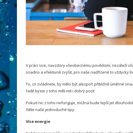
V práci sice, navzdory všeobecnému povědomí, nezáleží v
snadno a efektivně zvýšit, pro naše nadřízené to vždycky b
To, co zvládnete, by mělo být alespoň přibližně úměrné sna
řadě byste z toho měli mít i dobrý pocit.
Pokud nic z toho nefunguje, možná bude lepší jet dlouhodobě
čtěte naše jednoduché tipy.
Více energie