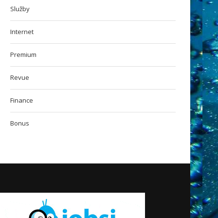
Bennu úspěšně přistála...
příčinou pokles cen kompon
Služby
Internet
Premium
Revue
Finance
Bonus