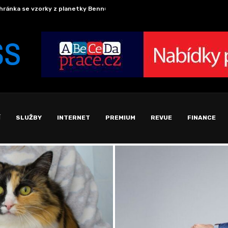
hránka se vzorky z planetky Bennu úspěšně přistála...
Fotovo
Í
SLUŽBY
INTERNET
PREMIUM
REVUE
FINANCE