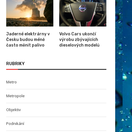
Jaderné elektrárny v
Volvo Cars ukončí
Česku budou méně
výrobu zbývajících
často měnit palivo
dieselových modelů
RUBRIKY
Metro
Metropole
Objektiv
Podnikání
Schránka se vzorky z planetky
Fotovoltaiky postupně zlevň