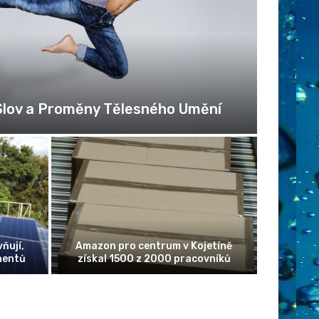
Alza 
Slov a Proměny Tělesného Umění
ňují,
Amazon pro centrum v Kojetíně
nentů
získal 1500 z 2000 pracovníků
Elon Mu