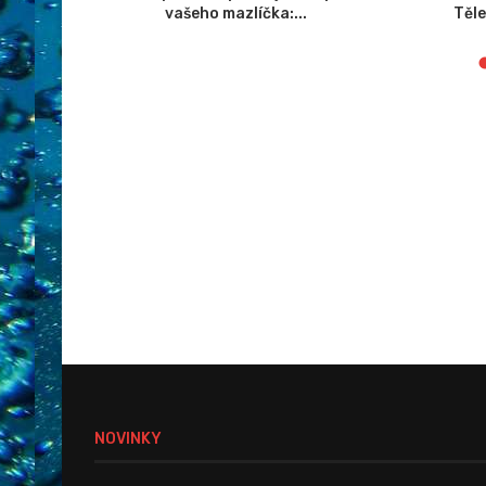
ebu
vašeho mazlíčka:...
Těl
NOVINKY