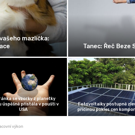
 vašeho mazlíčka:
race
Tanec: Řeč Beze 
ánka se vzorky z planetky
 úspěšně přistála v poušti v
Fotovoltaiky postupně zlev
USA
příčinou pokles cen kompo
racovní výkon