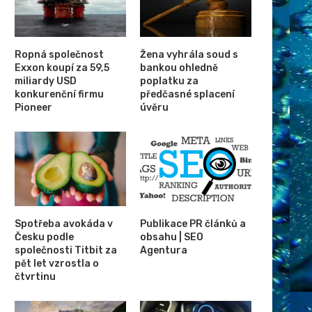
Ropná společnost
Žena vyhrála soud s
Exxon koupí za 59,5
bankou ohledně
miliardy USD
poplatku za
konkurenční firmu
předčasné splacení
Pioneer
úvěru
Spotřeba avokáda v
Publikace PR článků a
Česku podle
obsahu | SEO
společnosti Titbit za
Agentura
pět let vzrostla o
čtvrtinu