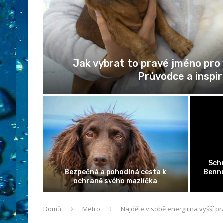
Jak vybrat to pravé jméno pro
Průvodce a inspi
Schr
onu pro
Bezpečná a pohodlná cesta k
Bennu
e
ochraně svého mazlíčka
Domů
Metro
Najděte v sobě energii na vyšší p