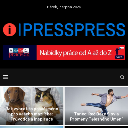
Pátek, 7 srpna 2026
Jak vybrat to pravé jméno
pro vašeho mazlíčka:
Tanec: Řeč Beze Slov a
Průvodce a inspirace
Proměny Tělesného Umění