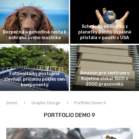
Schránka se vzorky z
Bezpečná a pohodlná cesta k
planetky Bennu úspěšně
ochraně svého mazlíčka
přistála v poušti v USA
Amazon pro centrum v
Fotovoltaiky postupně
Kojetíně získal 1500 z
zlevňují, příčinou pokles cen
2000 pracovníků
komponentů
Domů
Graphic Design
Portfolio Demo 9
PORTFOLIO DEMO 9