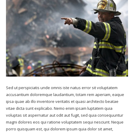
Sed ut perspiciatis unde omnis iste natus error sit voluptatem
accusantium doloremque laudantium, totam rem aperiam, eaque
ipsa quae ab illo inventore veritatis et quasi architecto beatae
vitae dicta sunt explicabo. Nemo enim ipsam luptatem quia
voluptas sit aspernatur aut odit aut fugit, sed quia consequuntur
magni dolores eos qui ratione voluptatem sequi nesciunt. Neque
porro quisquam est, qui dolorem ipsum quia dolor sit amet,