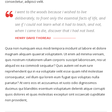
consectetur, adipisci velit.
I went to the woods because I wished to live
deliberately, to front only the essential facts of life, and
see if I could not learn what it had to teach, and not,
when I came to die, discover that I had not lived.
HENRY DAVID THOREAU
Quia non numquam eius modi tempora incidunt ut labore et dolore
magnam aliquam quaerat voluptatem. Ut enim ad minima veniam,
quis nostrum rcitationem ullam corporis suscipit laboriosam, nisi ut
aliquid ex ea commodi sequatur? Quis autem vel eum iure
reprehenderit qui in ea voluptate velit esse quam nihil molestiae
consequatur, vel illum qui lorem eum fugiat quo voluptas nulla
pariatur? At vero eos et accusamus et iusto odio dignissimos
ducimus qui blanditiis esentium voluptatum deleniti atque corrupti
quos dolores et quas molestias excepturi sint occaecati cupiditate
non provident,