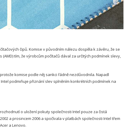
čítačových čipů. Komise v původním nálezu dospěla k závěru, že se
es (AMD) tím, že výrobcům počítačů dával za určitých podmínek slevy,
 protože komise podle něj sankci řádně nezdůvodnila. Napadl
 Intel podmiňuje přiznání slev splněním konkrétních podmínek na
ozhodnutí o uložení pokuty společnosti Intel pouze za čistá
002 a prosincem 2006 a spočívala v platbách společnosti Intel třem
 Acer a Lenovo.