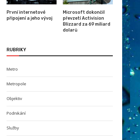
První internetové
Microsoft dokončil
připojení a jeho vývoj
převzetí Activision
Blizzard za 69 miliard
Schránka se vzorky z planetky
Fotovoltaiky postupně zlevň
dolarů
Bennu úspěšně přistála...
příčinou pokles cen kompon
RUBRIKY
Metro
Metropole
Objektiv
Podnikání
Služby