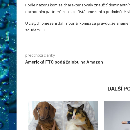
Podle názoru komise charakterizovaly zneužití dominantního
obchodním partnerům, a sice čistá omezení a podmíněné sl
U čistých omezení dal Tribunál komisi za pravdu, že znamen
soudem EU.
předchozí články
Americká FTC podá žalobu na Amazon
DALŠÍ P