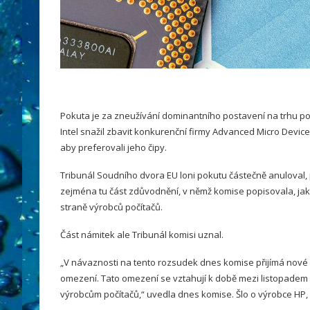
Pokuta je za zneužívání dominantního postavení na trhu po
Intel snažil zbavit konkurenční firmy Advanced Micro Devic
aby preferovali jeho čipy.
Tribunál Soudního dvora EU loni pokutu částečně anuloval,
zejména tu část zdůvodnění, v němž komise popisovala, jak
straně výrobců počítačů.
Část námitek ale Tribunál komisi uznal.
„V návaznosti na tento rozsudek dnes komise přijímá nové r
omezení. Tato omezení se vztahují k době mezi listopadem 2
výrobcům počítačů,“ uvedla dnes komise. Šlo o výrobce HP,