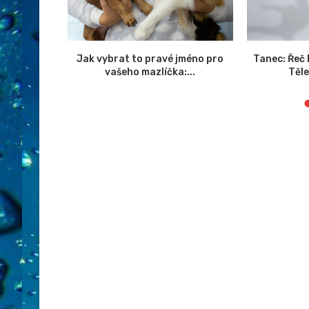
 zlepšení
Jak vybrat to pravé jméno pro
Tanec: Řeč
ebu
vašeho mazlíčka:...
Těl