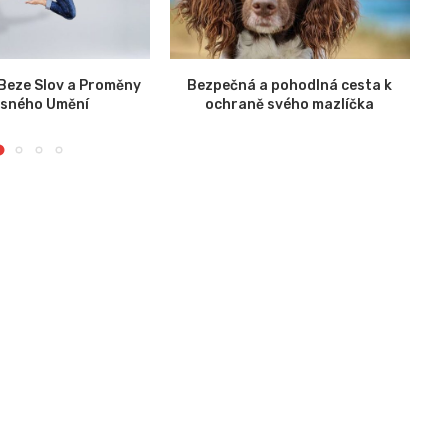
 Beze Slov a Proměny
Bezpečná a pohodlná cesta k
esného Umění
ochraně svého mazlíčka