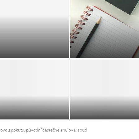
 vašeho mazlíčka:
race
Tanec: Řeč Beze 
ánka se vzorky z planetky
 úspěšně přistála v poušti v
Fotovoltaiky postupně zlev
USA
příčinou pokles cen kompo
novou pokutu, původní částečně anuloval soud