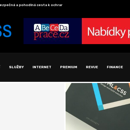
chránka se vzorky z planetky Bennu úspěšně přistála...
Fotov
Í
SLUŽBY
INTERNET
PREMIUM
REVUE
FINANCE