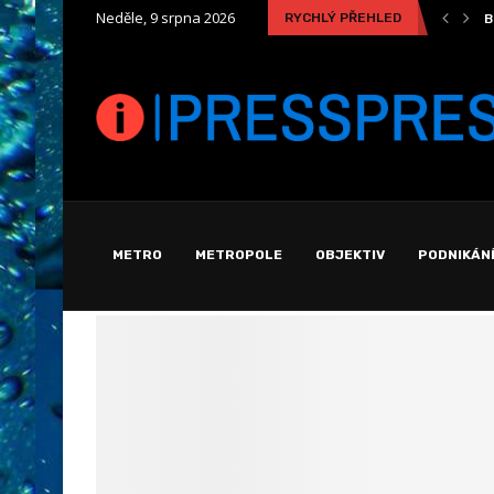
Neděle, 9 srpna 2026
RYCHLÝ PŘEHLED
Bezpečná a pohodlná cesta k ochraně svého mazlíčka
S
METRO
METROPOLE
OBJEKTIV
PODNIKÁN